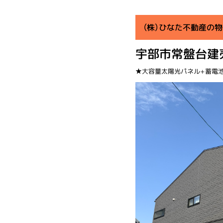
（株）ひなた不動産の
宇部市常盤台建
★大容量太陽光パネル+蓄電