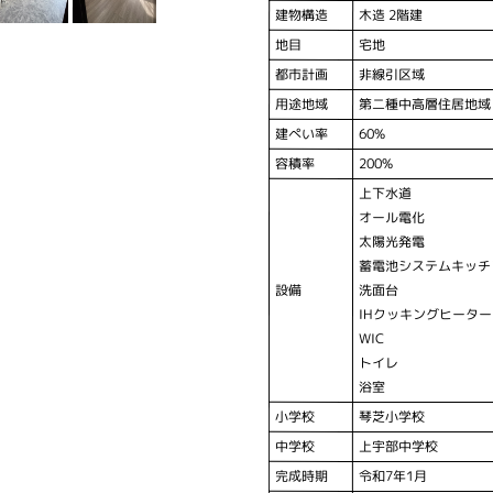
建物構造
木造 2階建
地目
宅地
都市計画
非線引区域
用途地域
第二種中高層住居地域
建ぺい率
60%
容積率
200%
上下水道
オール電化
太陽光発電
蓄電池システムキッチ
設備
洗面台
IHクッキングヒーター
WIC
トイレ
浴室
小学校
琴芝小学校
中学校
上宇部中学校
完成時期
令和7年1月