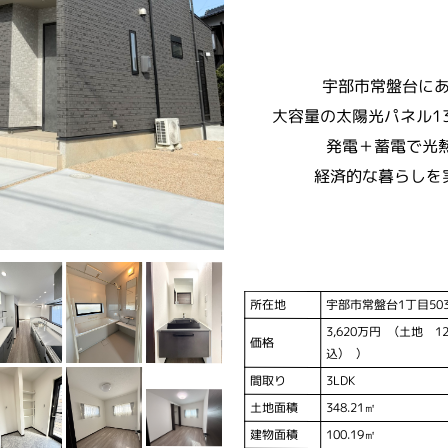
宇部市常盤台に
大容量の太陽光パネル13.
発電＋蓄電で光
経済的な暮らしを
所在地
宇部市常盤台1丁目503
3,620万円 （土地 1
価格
込） ）
間取り
3LDK
土地面積
348.21㎡
建物面積
100.19㎡