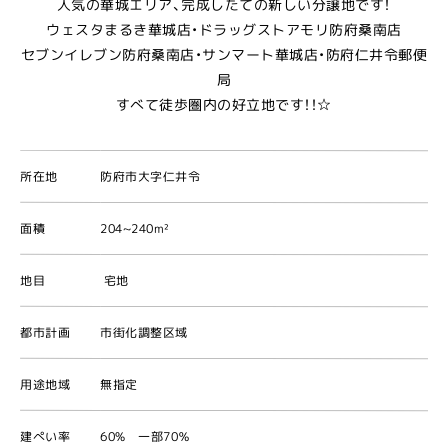
人気の華城エリア、完成したての新しい分譲地です！
ウェスタまるき華城店・ドラッグストアモリ防府桑南店
セブンイレブン防府桑南店・サンマート華城店・防府仁井令郵便
局
すべて徒歩圏内の好立地です！！☆
所在地
防府市大字仁井令
面積
204~240m²
地目
宅地
都市計画
市街化調整区域
用途地域
無指定
建ぺい率
60% 一部70％