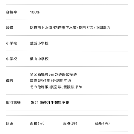
容積率
100%
設備
防府市上水道/防府市下水道/都市ガス/中国電力
小学校
華城小学校
中学校
桑山中学校
全区画幅員5ｍの道路に接道
備考
建売（居住用）分譲用宅地
その他制限：航空法、景観法ほか
取引態様
媒介
※仲介手数料不要
区画
面積（㎡）
面積（坪）
価格（円）